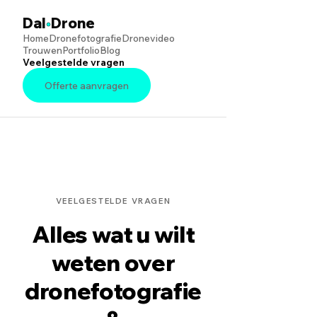
Dal
•
Drone
Home
Dronefotografie
Dronevideo
Trouwen
Portfolio
Blog
Veelgestelde vragen
Offerte aanvragen
VEELGESTELDE VRAGEN
Alles wat u wilt
weten over
dronefotografie