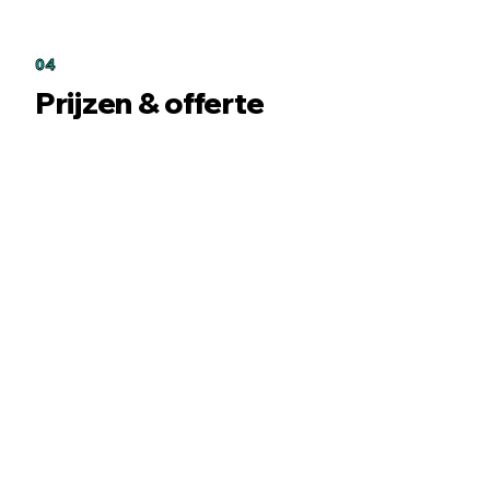
04
Prijzen & offerte
Wat kost dronefotografie of
dronevideografie bij DalDrone?
De prijs hangt af van het type
opdracht, de locatie, de duur en of
het om foto, video of een combinatie
gaat. Vraag een vrijblijvende offerte
aan voor een prijsopgave op maat.
Hoe vraag ik een offerte aan
bij DalDrone?