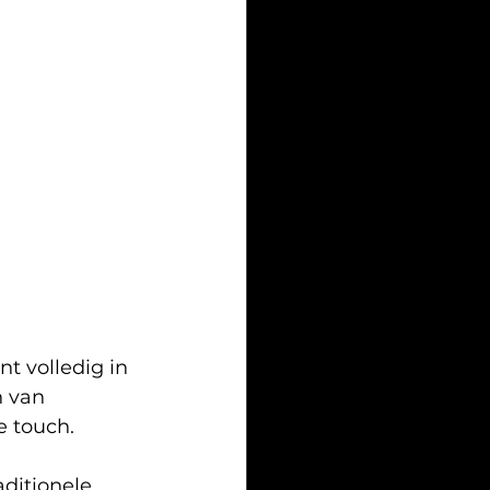
t volledig in 
n van 
 touch. 
ditionele 