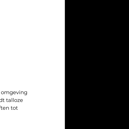
e omgeving 
t talloze 
ten tot 