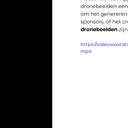
dronebeelden een
om het genereren 
sponsors, of het c
dronebeelden
 zij
https://video.wixsta
mp4