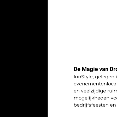
De Magie van Dro
InnStyle, gelegen 
evenementenlocati
en veelzijdige rui
mogelijkheden voo
bedrijfsfeesten en 