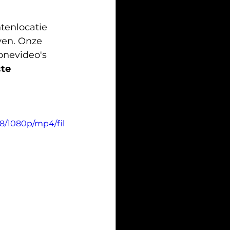
enlocatie 
ven. Onze 
nevideo's 
te 
8/1080p/mp4/fil