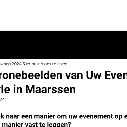
ie
Dronevideo
Trouwen
Tarieven
Port
4 sep 2024
3 minuten om te lezen
ronebeelden van Uw Eve
yle in Maarssen
024
ek naar een manier om uw evenement op 
 manier vast te leggen? 