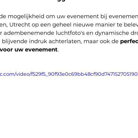
u de mogelijkheid om uw evenement bij evenement
sen, Utrecht op een geheel nieuwe manier te bele
or adembenemende luchtfoto's en dynamische dro
n blijvende indruk achterlaten, maar ook de 
perfec
voor uw evenement
.
atic.com/video/f529f5_90f93e0c69bb48cf90d747152705190