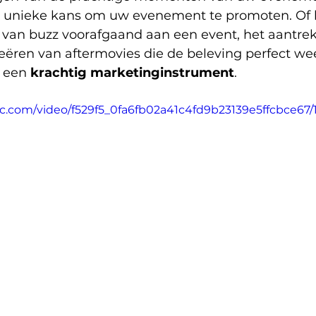
 unieke kans om uw evenement te promoten. Of h
van buzz voorafgaand aan een event, het aantre
reëren van aftermovies die de beleving perfect we
n een 
krachtig marketinginstrument
.
tic.com/video/f529f5_0fa6fb02a41c4fd9b23139e5ffcbce67/