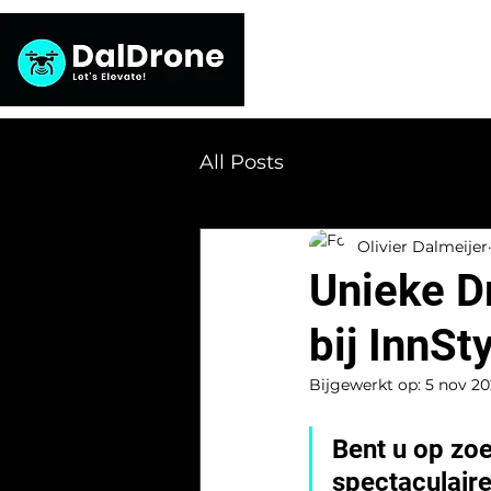
Home
Fotograf
All Posts
Olivier Dalmeijer
Unieke D
bij InnSt
Bijgewerkt op:
5 nov 2
Bent u op zo
spectaculaire