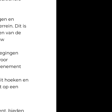
gen en 
ein. Dit is 
en van de 
uw 
egingen 
oor 
venement 
it hoeken en 
t op een 
nt, bieden 