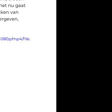
et nu gaat 
kken van 
ergeven, 
1080p/mp4/file.