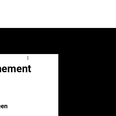
folio
Contact
Meer
nement
een 