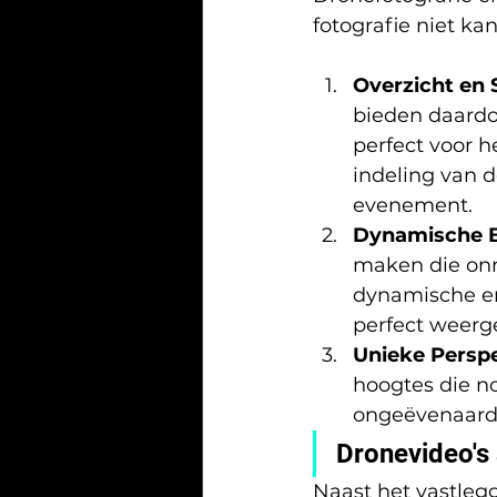
fotografie niet ka
Overzicht en 
bieden daardoo
perfect voor 
indeling van 
evenement.
Dynamische 
maken die onmo
dynamische e
perfect weerg
Unieke Persp
hoogtes die n
ongeëvenaard
Dronevideo's
Naast het vastle