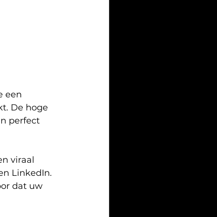
e een 
kt. De hoge 
n perfect 
n viraal 
en LinkedIn. 
or dat uw 