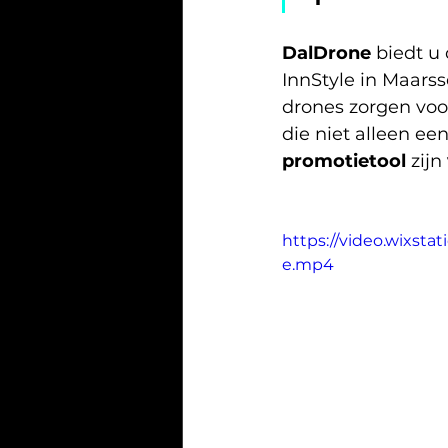
DalDrone
 biedt 
InnStyle in Maars
drones zorgen vo
die niet alleen ee
promotietool
 zijn 
https://video.wixst
e.mp4