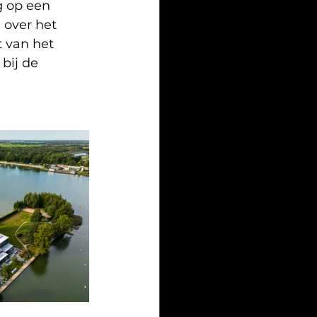
 op een 
 over het 
 van het 
bij de 